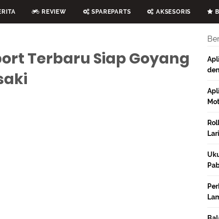
RITA
REVIEW
SPAREPARTS
AKSESORIS
B
Ber
ort Terbaru Siap Goyang
Apl
den
saki
Apl
Mot
Rol
Lar
Uku
Pab
Per
Lam
Bal