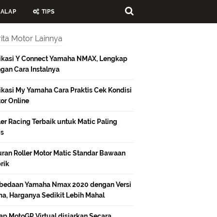
ALAP
TIPS
ita Motor Lainnya
ikasi Y Connect Yamaha NMAX, Lengkap
gan Cara Instalnya
ikasi My Yamaha Cara Praktis Cek Kondisi
or Online
ler Racing Terbaik untuk Matic Paling
is
ran Roller Motor Matic Standar Bawaan
rik
bedaan Yamaha Nmax 2020 dengan Versi
a, Harganya Sedikit Lebih Mahal
ap MotoGP Virtual disiarkan Secara