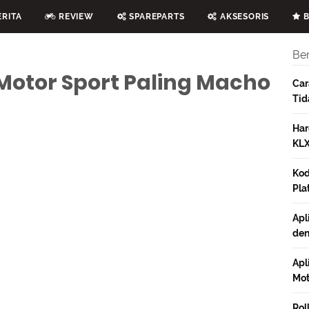
RITA
REVIEW
SPAREPARTS
AKSESORIS
B
Ber
 Motor Sport Paling Macho
Car
Tid
Har
KLX
Kod
Pla
Apl
den
Apl
Mot
Rol