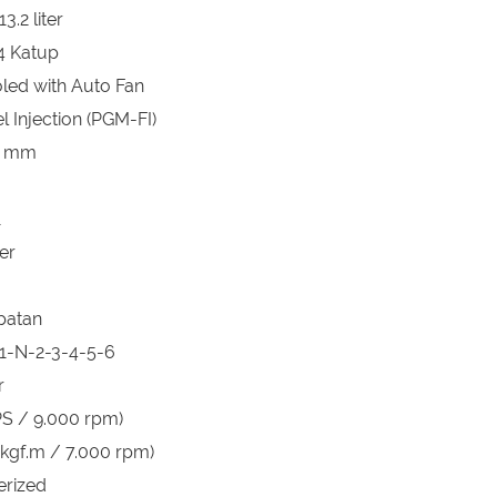
.2 liter
4 Katup
oled with Auto Fan
l Injection (PGM-FI)
.8 mm
1
er
patan
 1-N-2-3-4-5-6
r
PS / 9.000 rpm)
 kgf.m / 7.000 rpm)
erized