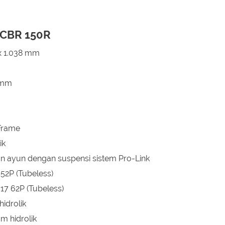
w CBR 150R
4 x 1.038 mm
 mm
 Frame
ik
n ayun dengan suspensi sistem Pro-Link
52P (Tubeless)
17 62P (Tubeless)
idrolik
m hidrolik