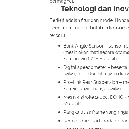
bermagnet.
Teknologi dan Inov
Berikut adalah fitur dan model Hond
demi memenuhi kebutuhan konsumen 
terbaru.
Bank Angle Sensor – sensor re
(mesin akan mati secara otoma
kemiringan 60° atau lebih.
Digital speedometer – beserta
bakar, trip odometer, jam digit
Pro-Link Rear Suspension – m
kemampuan menyesuaikan diri y
Mesin 4 stroke 150cc, DOHC 4 
MotoGP.
Rangka truss frame yang ringan
Rem cakram pada roda depan 