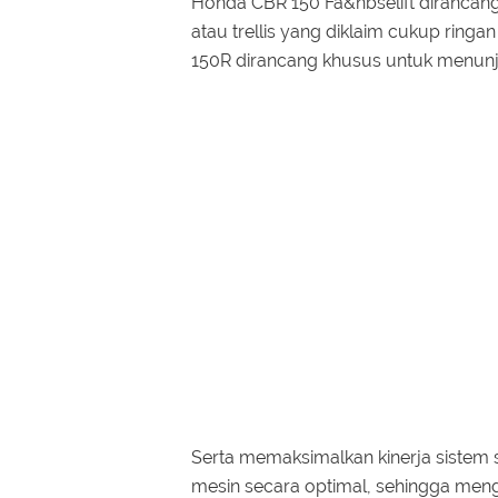
Honda CBR 150 Fa&nbselift dirancang
atau trellis yang diklaim cukup ring
150R dirancang khusus untuk menunj
Serta memaksimalkan kinerja sistem
mesin secara optimal, sehingga meng