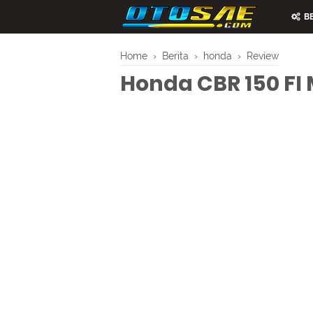
BE
Home
›
Berita
›
honda
›
Review
Honda CBR 150 FI