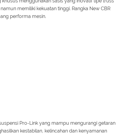
 khusus menggunakan sasis yang inovatif tipe truss
an namun memiliki kekuatan tinggi. Rangka New CBR
ang performa mesin.
 suspensi Pro-Link yang mampu mengurangi getaran
hasilkan kestabilan, kelincahan dan kenyamanan